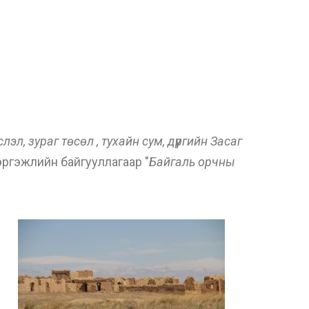
л, зураг төсөл , тухайн сум, дүүргийн Засаг
ргэжлийн байгууллагаар "
Байгаль орчны