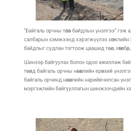
"Байгаль орчны төлөв байдлын үнэлгээ" гэж али
салбарын хэмжээнд хэрэгжүүлэх хөгжлийн хөтө
байдлыг судлан тогтоож цаашид төсөл, хөтөлбө
Шинээр байгуулах болон одоо ажиллаж байгаа
төсөлд байгаль орчны нөлөөллийн ерөнхий үн
байгаль орчинд нөлөөллийн нарийвчилсан үн
мэргэжлийн байгууллагын шинжээчдийн хамт