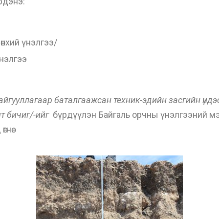
рдэнэ:
өнхий үнэлгээ/
үнэлгээ
байгууллагаар баталгаажсан техник-эдийн засгийн үндэслэ
т бичиг/-ийг
бүрдүүлэн Байгаль орчны үнэлгээний мэ
гнө.