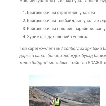
Нөлөөллийн үнэлгээ нь дараах үнэлгээнээс бү
Байгаль орчны стратегийн үнэлгээ
Байгаль орчны төлөв байдлын үнэлгээ /Ер
Байгаль орчны нөлөөллийн нарийвчилсан 
Хуримтлагдах нөлөөллийн үнэлгээ
Төсөл хэрэгжүүлэгч нь
/ холбогдох эрх бүхий 
даргын санал болон холбогдох бусад барим
төлөв байдал"-ын
тайланг хийлгэн БОАЖЯ-д ө