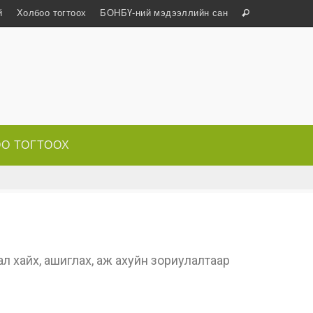
й
Холбоо тогтоох
БОНБҮ-ний мэдээллийн сан
О ТОГТООХ
мал хайх, ашиглах, аж ахуйн зориулалтаар