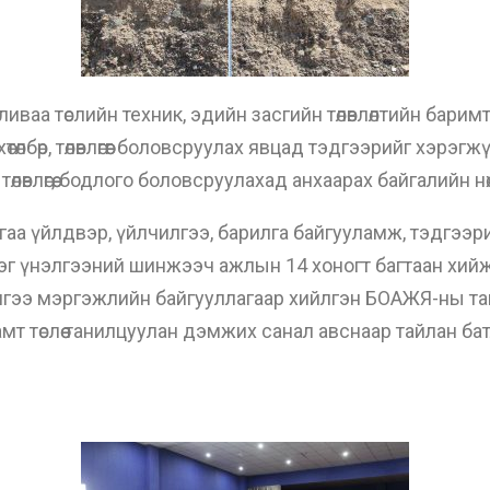
ваа төслийн техник, эдийн засгийн төлөвлөлтийн баримт б
лбөр, төлөвлөгөөг боловсруулах явцад тэдгээрийг хэрэгж
р, төлөвлөгөө, бодлого боловсруулахад анхаарах байгалийн
 үйлдвэр, үйлчилгээ, барилга байгууламж, тэдгээрийг ш
элгээг үнэлгээний шинжээч ажлын 14 хоногт багтаан хий
элгээ мэргэжлийн байгууллагаар хийлгэн БОАЖЯ-ны та
 төслөө танилцуулан дэмжих санал авснаар тайлан бат