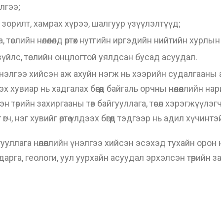
лгээ;
й зорилт, хамрах хүрээ, шалгуур үзүүлэлтүүд;
 төслийн нөлөөлөлд өртөх нутгийн иргэдийн нийтийн хурлы
зүйлс, төслийн онцлогтой уялдсан бусад асуудал.
 үнэлгээ хийсэн аж ахуйн нэгж нь хээрийн судалгааны
увиар нь хадгалах бөгөөд байгаль орчны нөлөөллийн на
 төрийн захиргааны төв байгууллага, төсөл хэрэгжүүлэгч
ч, нэг хувийг өөртөө үлдээх бөгөөд тэдгээр нь адил хүчинтэ
гууллага нөлөөллийн үнэлгээ хийсэн эсэхэд тухайн орон
арга, геологи, уул уурхайн асуудал эрхэлсэн төрийн з