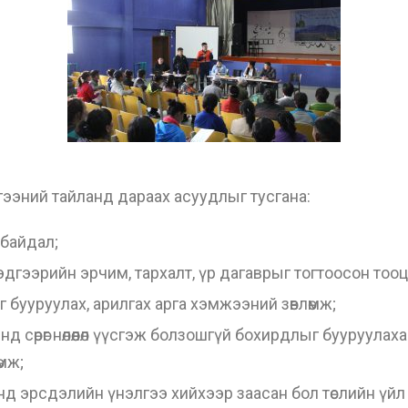
лгээний тайланд дараах асуудлыг тусгана:
 байдал;
өл, тэдгээрийн эрчим, тархалт, үр дагаврыг тогтоосон то
ийг бууруулах, арилгах арга хэмжээний зөвлөмж;
д сөрөг нөлөөлөл үүсгэж болзошгүй бохирдлыг бууруула
өмж;
ээнд эрсдэлийн үнэлгээ хийхээр заасан бол төслийн үй