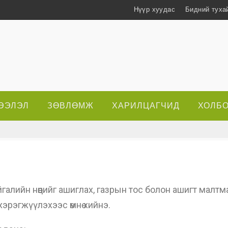
Нүүр хуудас
Бидний туха
ЭЭЛЭЛ
ЗӨВЛӨМЖ
ХАРИЛЦАГЧИД
ХОЛБО
айгалийн нөөцийг ашиглах, газрын тос болон ашигт малт
 хэрэгжүүлэхээс өмнө хийнэ.