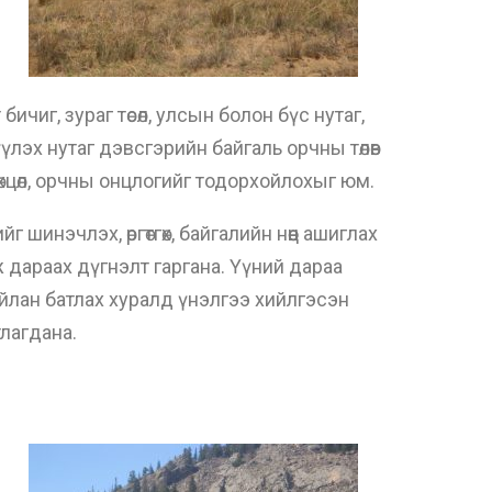
ичиг, зураг төсөл, улсын болон бүс нутаг,
үүлэх нутаг дэвсгэрийн байгаль орчны төлөв
 нөхцөл, орчны онцлогийг тодорхойлохыг юм.
инэчлэх, өргөтгөх, байгалийн нөөц ашиглах
ж дараах дүгнэлт гаргана. Үүний дараа
йлан батлах хуралд үнэлгээ хийлгэсэн
лагдана.