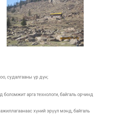
оцоо, судалгааны үр дүн;
хад боломжит арга технологи, байгаль орчинд
л ажиллагаанаас хүний эрүүл мэнд, байгаль