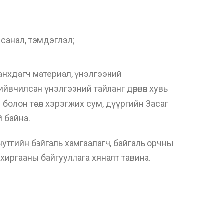
н санал, тэмдэглэл;
 анхдагч материал, үнэлгээний
рийвчилсан үнэлгээний тайланг дөрвөн хувь
 болон төсөл хэрэгжих сум, дүүргийн Засаг
й байна.
 нутгийн байгаль хамгаалагч, байгаль орчны
ахиргааны байгууллага хяналт тавина.