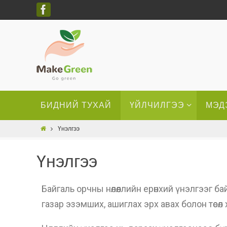
БИДНИЙ ТУХАЙ
ҮЙЛЧИЛГЭЭ
МЭД
Үнэлгээ
Үнэлгээ
Байгаль орчны нөлөөллийн ерөнхий үнэлгээг б
газар эзэмших, ашиглах эрх авах болон төсөл